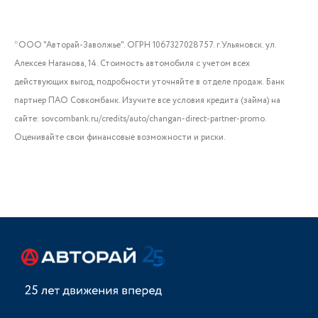
*ООО "Авторай-Заволжье". ОГРН 1067327028757. г.Ульяновск. ул.
Алексея Наганова, 14. Стоимость автомобиля с учетом всех
действующих выгод, подробности уточняйте в отделе продаж. Банк
партнер ПАО Совкомбанк. Изучите все условия кредита (займа) на
сайте: sovcombank.ru/credits/auto/changan-direct-partner-promo.
Оценивайте свои финансовые возможности и риски.