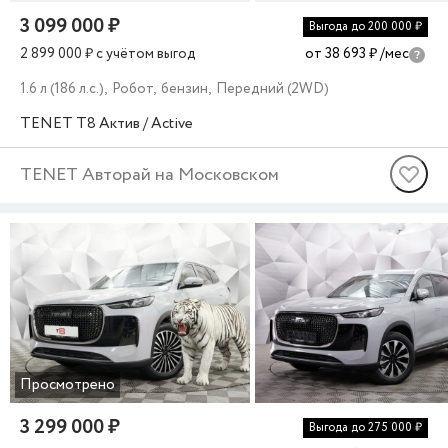
3 099 000 ₽
Выгода до 200 000 ₽
2 899 000 ₽
c учётом выгод
от 38 693 ₽
/мес
1.6 л (186 л.с.), Робот, бензин, Передний (2WD)
TENET
T8
Актив / Active
TENET Авторай на Московском
Просмотрено
3 299 000 ₽
Выгода до 275 000 ₽