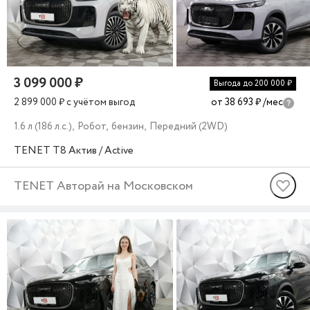
3 099 000 ₽
Выгода до 200 000 ₽
2 899 000 ₽
c учётом выгод
от 38 693 ₽
/мес
1.6 л (186 л.с.), Робот, бензин, Передний (2WD)
TENET
T8
Актив / Active
TENET Авторай на Московском