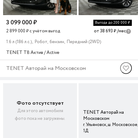
3 099 000 ₽
Выгода до 200 000 ₽
2 899 000 ₽
c учётом выгод
от 38 693 ₽
/мес
1.6 л (186 л.с.), Робот, бензин, Передний (2WD)
TENET
T8
Актив / Active
TENET Авторай на Московском
Фото отсутствует
Для этого автомобиля
TENET Авторай на 
Московском
фото пока не загружены.
г. Ульяновск, ш. Московское, 
1Д