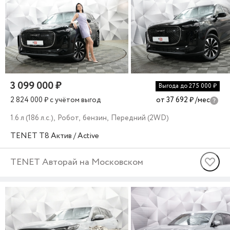
3 099 000 ₽
Выгода до 275 000 ₽
2 824 000 ₽
c учётом выгод
от 37 692 ₽
/мес
1.6 л (186 л.с.), Робот, бензин, Передний (2WD)
TENET
T8
Актив / Active
TENET Авторай на Московском