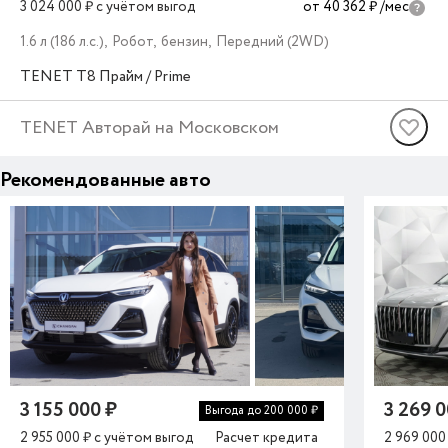
3 024 000 ₽
c учётом выгод
от 40 362 ₽
/мес
1.6 л (186 л.с.), Робот, бензин, Передний (2WD)
TENET
T8
Прайм / Prime
TENET Авторай на Московском
Рекомендованные авто
3 155 000 ₽
3 269 0
Выгода до 200 000 ₽
2 955 000 ₽
c учётом выгод
Расчет кредита
2 969 000