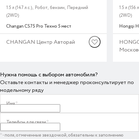
1.5 л (147 л.с.), Робот, бензин, Передний
1.5 л (15
(2WD)
(2WD)
Changan
CS75 Pro
Техно 5 мест
Hongqi
H
CHANGAN Центр Авторай
HONGQI
Москов
Нужна помощь с выбором автомобиля?
Оставьте контакты и менеджер проконсультирует по
модельному ряду
Имя
*
Телефон для связи
*
* - поля, отмеченные звездочкой, обязательны к заполнению