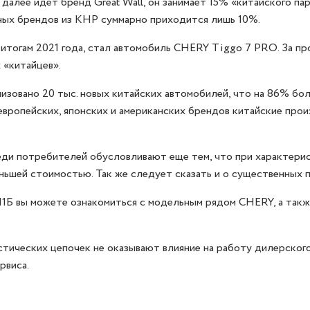
 далее идет бренд Great Wall, он занимает 15% «китайского па
ьных брендов из КНР суммарно приходится лишь 10%.
 итогам 2021 года, стал автомобиль CHERY Tiggo 7 PRO. За п
 «китайцев».
лизовано 20 тыс. новых китайских автомобилей, что на 86% бо
а европейских, японских и американских брендов китайские пр
ди потребителей обусловливают еще тем, что при характерис
ньшей стоимостью. Так же следует сказать и о существенных
1Б вы можете ознакомиться с модельным рядом CHERY, а такж
стических цепочек не оказывают влияние на работу дилерского
рвиса.