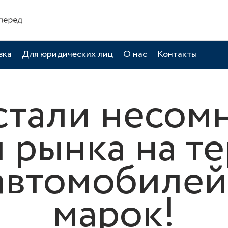
вка
Для юридических лиц
О нас
Контакты
стали несом
 рынка на т
автомобилей
марок!