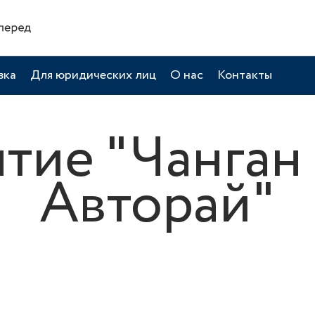
вка
Для юридических лиц
О нас
Контакты
тие "Чанган
Авторай"