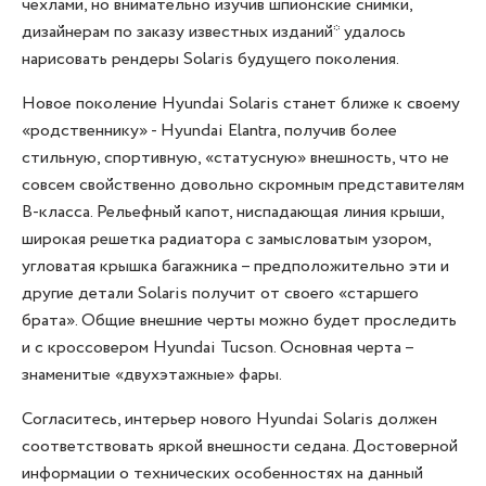
чехлами, но внимательно изучив шпионские снимки,
дизайнерам по заказу известных изданий* удалось
нарисовать рендеры Solaris будущего поколения.
Новое поколение Hyundai Solaris станет ближе к своему
«родственнику» - Hyundai Elantra, получив более
стильную, спортивную, «статусную» внешность, что не
совсем свойственно довольно скромным представителям
В-класса. Рельефный капот, ниспадающая линия крыши,
широкая решетка радиатора с замысловатым узором,
угловатая крышка багажника – предположительно эти и
другие детали Solaris получит от своего «старшего
брата». Общие внешние черты можно будет проследить
и с кроссовером Hyundai Tucson. Основная черта –
знаменитые «двухэтажные» фары.
Согласитесь, интерьер нового Hyundai Solaris должен
соответствовать яркой внешности седана. Достоверной
информации о технических особенностях на данный