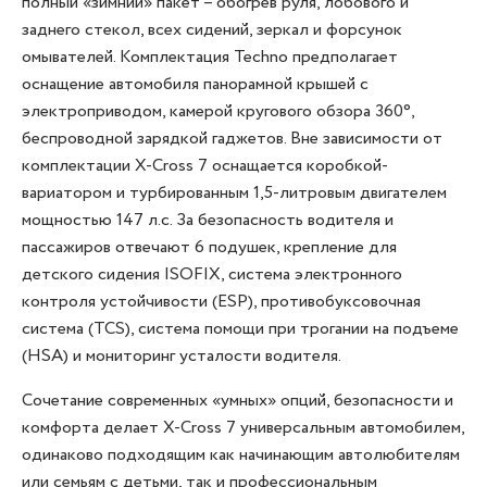
полный «зимний» пакет – обогрев руля, лобового и
заднего стекол, всех сидений, зеркал и форсунок
омывателей. Комплектация Techno предполагает
оснащение автомобиля панорамной крышей с
электроприводом, камерой кругового обзора 360°,
беспроводной зарядкой гаджетов. Вне зависимости от
комплектации X-Cross 7 оснащается коробкой-
вариатором и турбированным 1,5-литровым двигателем
мощностью 147 л.с. За безопасность водителя и
пассажиров отвечают 6 подушек, крепление для
детского сидения ISOFIX, система электронного
контроля устойчивости (ESP), противобуксовочная
система (TCS), система помощи при трогании на подъеме
(HSA) и мониторинг усталости водителя.
Сочетание современных «умных» опций, безопасности и
комфорта делает X-Cross 7 универсальным автомобилем,
одинаково подходящим как начинающим автолюбителям
или семьям с детьми, так и профессиональным